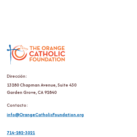
Dirección:
13280 Chapman Avenue, Suite 430
Garden Grove, CA 92840
Contacto:
info@OrangeCatholicFoundation.org
714-282-3021